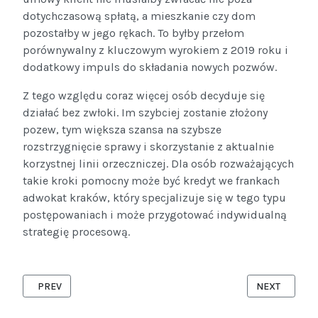
dotychczasową spłatą, a mieszkanie czy dom
pozostałby w jego rękach. To byłby przełom
porównywalny z kluczowym wyrokiem z 2019 roku i
dodatkowy impuls do składania nowych pozwów.
Z tego względu coraz więcej osób decyduje się
działać bez zwłoki. Im szybciej zostanie złożony
pozew, tym większa szansa na szybsze
rozstrzygnięcie sprawy i skorzystanie z aktualnie
korzystnej linii orzeczniczej. Dla osób rozważających
takie kroki pomocny może być kredyt we frankach
adwokat kraków, który specjalizuje się w tego typu
postępowaniach i może przygotować indywidualną
strategię procesową.
PREVIOUS ARTICLE: FRANKOWICZE WYBIERAJĄ SĄDY ZAMIAST
NEXT ARTICL
PREV
NEXT