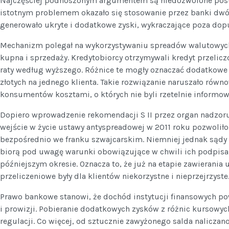
Najczęściej podnoszonym argumentem są niedozwolone post
istotnym problemem okazało się stosowanie przez banki dw
generowało ukryte i dodatkowe zyski, wykraczające poza dop
Mechanizm polegał na wykorzystywaniu spreadów walutowyc
kupna i sprzedaży. Kredytobiorcy otrzymywali kredyt przeliczo
raty według wyższego. Różnice te mogły oznaczać dodatkowe 
złotych na jednego klienta. Takie rozwiązanie naruszało równ
konsumentów kosztami, o których nie byli rzetelnie informow
Dopiero wprowadzenie rekomendacji S II przez organ nadzor
wejście w życie ustawy antyspreadowej w 2011 roku pozwoliło
bezpośrednio we franku szwajcarskim. Niemniej jednak sądy
biorą pod uwagę warunki obowiązujące w chwili ich podpisa
późniejszym okresie. Oznacza to, że już na etapie zawieran
przeliczeniowe były dla klientów niekorzystne i nieprzejrzyste
Prawo bankowe stanowi, że dochód instytucji finansowych po
i prowizji. Pobieranie dodatkowych zysków z różnic kursowych
regulacji. Co więcej, od sztucznie zawyżonego salda naliczano