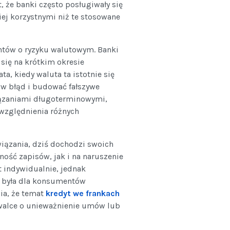
 że banki często posługiwały się
j korzystnymi niż te stosowane
entów o ryzyku walutowym. Banki
ię na krótkim okresie
ta, kiedy waluta ta istotnie się
 w błąd i budować fałszywe
iązaniami długoterminowymi,
uwzględnienia różnych
wiązania, dziś dochodzi swoich
ość zapisów, jak i na naruszenie
 indywidualnie, jednak
 była dla konsumentów
wia, że temat
kredyt we frankach
 walce o unieważnienie umów lub