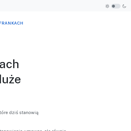
 FRANKACH
kach
duże
tóre dziś stanowią