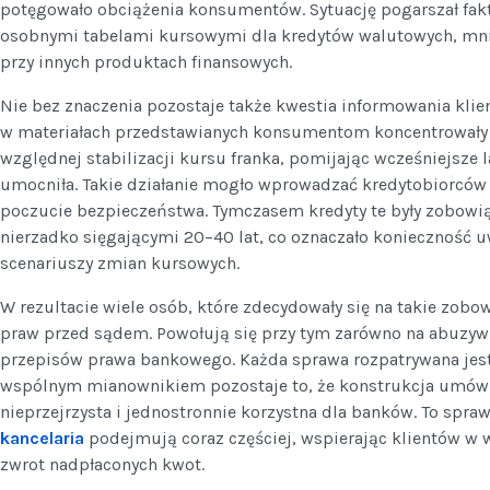
potęgowało obciążenia konsumentów. Sytuację pogarszał fakt,
osobnymi tabelami kursowymi dla kredytów walutowych, mnie
przy innych produktach finansowych.
Nie bez znaczenia pozostaje także kwestia informowania kli
w materiałach przedstawianych konsumentom koncentrowały s
względnej stabilizacji kursu franka, pomijając wcześniejsze la
umocniła. Takie działanie mogło wprowadzać kredytobiorców
poczucie bezpieczeństwa. Tymczasem kredyty te były zobow
nierzadko sięgającymi 20–40 lat, co oznaczało konieczność 
scenariuszy zmian kursowych.
W rezultacie wiele osób, które zdecydowały się na takie zobo
praw przed sądem. Powołują się przy tym zarówno na abuzywn
przepisów prawa bankowego. Każda sprawa rozpatrywana jest
wspólnym mianownikiem pozostaje to, że konstrukcja umów
nieprzejrzysta i jednostronnie korzystna dla banków. To spra
kancelaria
podejmują coraz częściej, wspierając klientów w
zwrot nadpłaconych kwot.