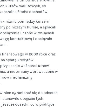
anowienia umowne, ale równie
óch kursów walutowych, co
uszczalne źródła dochodów.
h – różnic pomiędzy kursem
ny po niższym kursie, a spłacali
obciążenia liczone w tysiącach
owagę kontraktową i obciążało
ani.
u finansowego w 2009 roku oraz
 na spłatę kredytów
 przy ocenie ważności umów
nia, a nie zmiany wprowadzone w
ia umów mechanizmy
.
winien ograniczać się do odsetek
 stanowiło obejście tych
 jeszcze odsetki, co w praktyce